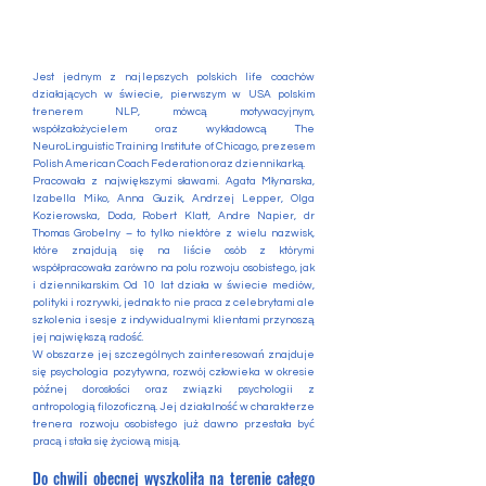
J
est jednym z najlepszych polskich life coachów
działających w świecie, pierwszym w USA polskim
trenerem NLP, mówcą motywacyjnym,
współzałożycielem oraz wykładowcą The
NeuroLinguistic Training Institute of Chicago, prezesem
Polish American Coach Federation oraz dziennikarką.
Pracowała z największymi sławami. Agata Młynarska,
Izabella Miko, Anna Guzik, Andrzej Lepper, Olga
Kozierowska, Doda, Robert Klatt, Andre Napier, dr
Thomas Grobelny – to tylko niektóre z wielu nazwisk,
które znajdują się na liście osób z którymi
współpracowała zarówno na polu rozwoju osobistego, jak
i dziennikarskim. Od 10 lat działa w świecie mediów,
polityki i rozrywki, jednak to nie praca z celebrytami ale
szkolenia i sesje z indywidualnymi klientami przynoszą
jej największą radość.
W obszarze jej szczególnych zainteresowań znajduje
się psychologia pozytywna, rozwój człowieka w okresie
późnej dorosłości oraz związki psychologii z
antropologią filozoficzną. Jej działalność w charakterze
trenera rozwoju osobistego już dawno przestała być
pracą i stała się życiową misją.
Do chwili obecnej wyszkoliła na terenie całego