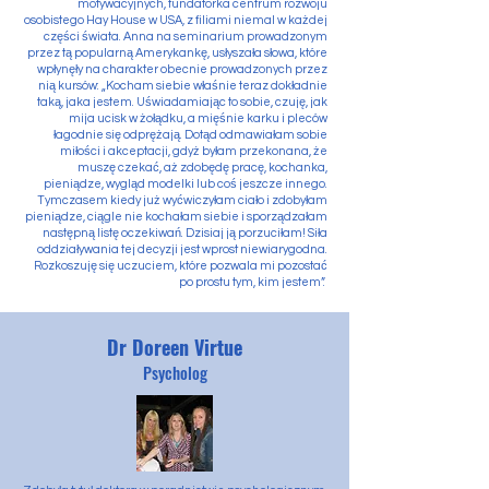
motywacyjnych, fundatorka centrum rozwoju
osobistego Hay House w USA, z filiami niemal w każdej
części świata. Anna na seminarium prowadzonym
przez tą popularną Amerykankę, usłyszała słowa, które
wpłynęły na charakter obecnie prowadzonych przez
nią kursów: „Kocham siebie właśnie teraz dokładnie
taką, jaka jestem. Uświadamiając to sobie, czuję, jak
mija ucisk w żołądku, a mięśnie karku i pleców
łagodnie się odprężają. Dotąd odmawiałam sobie
miłości i akceptacji, gdyż byłam przekonana, że
muszę czekać, aż zdobędę pracę, kochanka,
pieniądze, wygląd modelki lub coś jeszcze innego.
Tymczasem kiedy już wyćwiczyłam ciało i zdobyłam
pieniądze, ciągle nie kochałam siebie i sporządzałam
następną listę oczekiwań. Dzisiaj ją porzuciłam! Siła
oddziaływania tej decyzji jest wprost niewiarygodna.
Rozkoszuję się uczuciem, które pozwala mi pozostać
po prostu tym, kim jestem”.
Dr Doreen Virtue
Psycholog