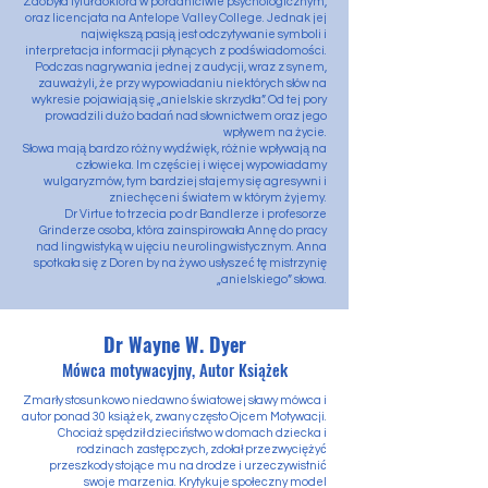
Zdobyła tytuł doktora w poradnictwie psychologicznym,
oraz licencjata na Antelope Valley College. Jednak jej
największą pasją jest odczytywanie symboli i
interpretacja informacji płynących z podświadomości.
Podczas nagrywania jednej z audycji, wraz z synem,
zauważyli, że przy wypowiadaniu niektórych słów na
wykresie pojawiają się „anielskie skrzydła”. Od tej pory
prowadzili dużo badań nad słownictwem oraz jego
wpływem na życie.
Słowa mają bardzo różny wydźwięk, różnie wpływają na
człowieka. Im częściej i więcej wypowiadamy
wulgaryzmów, tym bardziej stajemy się agresywni i
zniechęceni światem w którym żyjemy.
Dr Virtue to trzecia po dr Bandlerze i profesorze
Grinderze osoba, która zainspirowała Annę do pracy
nad lingwistyką w ujęciu neurolingwistycznym. Anna
spotkała się z Doren by na żywo usłyszeć tę mistrzynię
„anielskiego” słowa.
Dr Wayne W. Dyer
Mówca motywacyjny, Autor Książek
Zmarły stosunkowo niedawno światowej sławy mówca i
autor ponad 30 książek, zwany często Ojcem Motywacji.
Chociaż spędził dzieciństwo w domach dziecka i
rodzinach zastępczych, zdołał przezwyciężyć
przeszkody stojące mu na drodze i urzeczywistnić
swoje marzenia. Krytykuje społeczny model