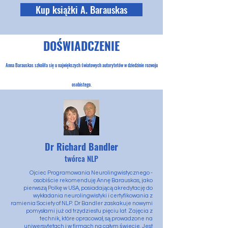
Kup książki A. Barauskas
DOŚWIADCZENIE
Anna Barauskas szkoliła się u największych światowych autorytetów w dziedzinie rozwoju
osobistego.
Dr Richard Bandler
twórca NLP
Ojciec Programowania Neurolingwistycznego -
osobiście rekomenduję Annę Barauskas, jako
pierwszą Polkę w USA, posiadającą akredytację do
wykładania neurolingwistyki i certyfikowania z
ramienia Society of NLP. Dr Bandler zaskakuje nowymi
pomysłami już od trzydziestu pięciu lat. Zajęcia z
technik, które opracował, są prowadzone na
uniwersytetach i w firmach na całym świecie. Jest