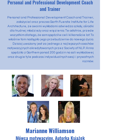
Personal and Professional Development Coach
and Trainer
Personal and Professional Development Coach and Trainer,
założyciel oraz prezes Garth Fuerste Institute for Life
Architecture, ze swoimi wykładami odwiedza szkoły, ośrodki
dla trudnej młodzieży oraz więzienia. Te ostatnie, przede
wszystkim dlatego, że sam spędził w celi kilkanaście lat. To
właśnie tam nastąpiło jego przebudzenie do nowego życia.
Dzisiaj uważany jest za jednego z najlepszych coachów
motywacyjnych akredytowanych przez Society of NLP. Anna
spędziła z Garthem ponad 200 godzin na sali wykładowej
oraz drugie tyle podczas indywidualnych sesji i prywatnych
rozmów.
Marianne Williamson
Mówca motywacyjny, Autorka Książek