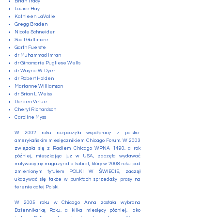
Brian Tracy
Louise Hay
Kathleen LaValle
Gregg Braden
Nicole Schneider
Scott Gallimore
Garth Fuerste
dr Muhammad Imran
dr Ginamarie Pugliese Wells
dr Wayne W. Dyer
dr Robert Holden
Marianne Williamson
dr Brian L. Weiss
Doreen Virtue
Cheryl Richardson
Caroline Myss
W 2002 roku rozpoczęła współpracę z polsko-
amerykańskim miesięcznikiem Chicago Forum. W 2003
związała się z Radiem Chicago WPNA 1490, a rok
później, mieszkając już w USA, zaczęła wydawać
motywacyjny magazyn dla kobiet, który w 2008 roku pod
zmienionym tytułem POLKI W ŚWIECIE, zaczął
ukazywać się także w punktach sprzedaży prasy na
terenie całej Polski.
W 2005 roku w Chicago Anna została wybrana
Dziennikarką Roku, a kilka miesięcy później, jako