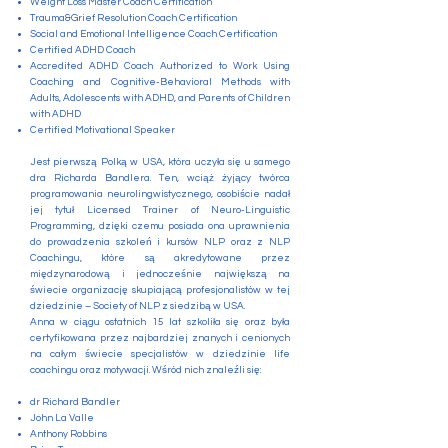
Weight Loss Master Coach Certification
Trauma&Grief Resolution Coach Certification
Social and Emotional Intelligence Coach Certification
Certified ADHD Coach
Accredited ADHD Coach Authorized to Work Using
Coaching and Cognitive-Behavioral Methods with
Adults, Adolescents with ADHD, and Parents of Children
with ADHD
Certified Motivational Speaker
Jest pierwszą Polką w USA, która uczyła się u samego
dra Richarda Bandlera. Ten, wciąż żyjący twórca
programowania neurolingwistycznego, osobiście nadał
jej tytuł Licensed Trainer of Neuro-Linguistic
Programming, dzięki czemu posiada ona uprawnienia
do prowadzenia szkoleń i kursów NLP oraz z NLP
Coachingu, które są akredytowane przez
międzynarodową i jednocześnie największą na
świecie organizację skupiającą profesjonalistów w tej
dziedzinie – Society of NLP z siedzibą w USA.
Anna w ciągu ostatnich 15 lat szkoliła się oraz była
certyfikowana przez najbardziej znanych i cenionych
na całym świecie specjalistów w dziedzinie life
coachingu oraz motywacji. Wśród nich znaleźli się:
dr Richard Bandler
John La Valle
Anthony Robbins