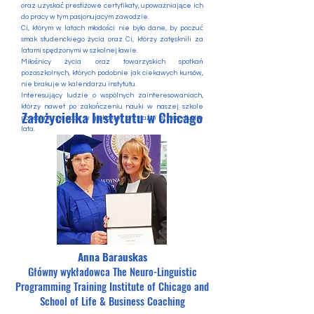
oraz uzyskać prestiżowe certyfikaty, upoważniające ich
do pracy w tym pasjonujacym zawodzie.
Ci, którym w latach młodości nie było dane, by poczuć
smak studenckiego życia oraz Ci, którzy zatęsknili za
latami spędzonymi w szkolnej ławie.
Miłośnicy życia oraz towarzyskich spotkań
pozaszkolnych, których podobnie jak ciekawych kursów,
nie brakuje w kalendarzu instytutu.
Interesujący ludzie o wspólnych zainteresowaniach,
którzy nawet po zakończeniu nauki w naszej szkole
Założycielka Instytutu w Chicago
pozostają ze sobą w głębokiej przyjaźni przez długie
lata.
Anna Barauskas
Główny wykładowca The Neuro-Linguistic
Programming Training Institute of Chicago and
School of Life & Business Coaching