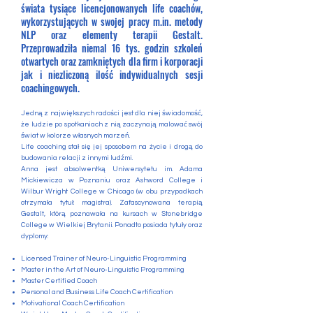
świata tysiące licencjonowanych life coachów,
wykorzystujących w swojej pracy m.in. metody
NLP oraz elementy terapii Gestalt.
Przeprowadziła niemal 16 tys. godzin szkoleń
otwartych oraz zamkniętych dla firm i korporacji
jak i niezliczoną ilość indywidualnych sesji
coachingowych.
Jedną z największych radości jest dla niej świadomość,
że ludzie po spotkaniach z nią zaczynają malować swój
świat w kolorze własnych marzeń.
Life coaching stał się jej sposobem na życie i drogą do
budowania relacji z innymi ludźmi.
Anna jest absolwentką Uniwersytetu im. Adama
Mickiewicza w Poznaniu oraz Ashword College i
Wilbur Wright College w Chicago (w obu przypadkach
otrzymała tytuł: magistra). Zafascynowana terapią
Gestalt, którą poznawała na kursach w Stonebridge
College w Wielkiej Brytanii. Ponadto posiada tytuły oraz
dyplomy:
Licensed Trainer of Neuro-Linguistic Programming
Master in the Art of Neuro-Linguistic Programming
Master Certified Coach
Personal and Business Life Coach Certification
Motivational Coach Certification