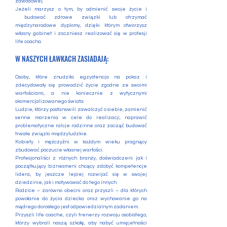
zawodowej.
Jeżeli marzysz o tym, by odmienić swoje życie i
budować zdrowe związki lub otrzymać
międzynarodowe dyplomy, dzięki którym otworzysz
własny gabinet i zaczniesz realizować się w profesji
life coacha.
W NASZYCH ŁAWKACH ZASIADAJĄ:
Osoby, które znudziła egzystencja na pokaz i
zdecydowały się prowadzić życie zgodne ze swoimi
wartościami, a nie koniecznie z wytycznymi
skomercjalizowanego świata.
Ludzie, którzy postanowili zawalczyć o siebie, zamienić
senne marzenia w cele do realizacji, naprawić
problematyczne ralcje rodzinne oraz zacząć budować
trwałe związki międzyludzkie.
Kobiety i mężczyźni w każdym wieku pragnący
zbudować poczucie własnej wartości.
Profesjonaliści z różnych branży, doświadczeni jak i
początkujący biznesmeni chcący zdobyć kompetencje
lidera, by jeszcze lepiej rozwijać się w swojej
dziedzinie, jak i motywować do tego innych.
Rodzice – zarówno obecni oraz przyszli – dla których
powołanie do życia dziecka oraz wychowanie go na
mądrego dorosłego jest odpowiedzialnym zadaniem.
Przyszli life coache, czyli trenerzy rozwoju osobistego,
którzy wybrali naszą szkołę, aby nabyć umięjetności