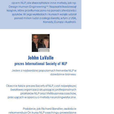
ojcem NLP, ale stworzył także inne metody, jak np.
Design Human Engineering™. Napisał kilkadziesiąt
książek, które przetłumaczono na ponad czterdzieści
języków. W jego wykładach i kursach wzięło udział
ponad milion ludzi z całego świata, w tym z USA,
Kanady, Europy i Australii.
Johhn LaValle
prezes International Society of NLP
Jeden z najbardziej popularnych trenerów NLP w
dziedzinie biznesu.
Obecnie także prezes Society of NLP, czyli największej
światowej organizacji skupiającej profesjonalnych
praktyków NLP oraz life&business coachów,
pracujących w oparciu o metody neurolingwistyczne.
Podobnie, jak Richard Bandler, osobiście
rekomenduje On kursy NLP coachingu prowadzone