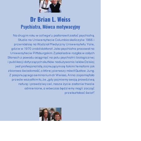
Dr Brian L. Weiss
Psychiatra, Mówca motywacyjny
Na drugim roku w college'u postanowił zostać psychiatrą.
Studia na Uniwersytecie Columbia skończył w 1966 i
przeniósł się na Wydział Medyczny Uniwersytetu Yale,
gdzie w 1970 zrobił doktorat. Jako psychiatra pracował na
Uniwersytecie Pittsburgskim. Zyskał sobie rozgłos w całych
Stanach z powodu osiągnięć na polu psychiatrii biologicznej
i publikacji dotyczących skutków nadużywania leków.Dzisiaj
jest profesjonalistą zajmującym się takimi tematami jak
zbiorowa świadomość, o której pierwszy mówił Gustaw Jung.
Z pasjonującego seminarium dr Weissa, Anna zapamiętała
przede wszystkim to, że „gdy pojmiemy swoją prawdziwą
naturę i prawdziwy cel, nasze życie zostanie trwale
odmienione, a wówczas będziemy mogli zacząć
przekształcać świat”.
Caroline Myss