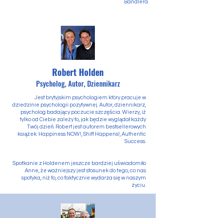
Bandlera.
Robert Holden
Psycholog, Autor, Dziennikarz
Jest brytyjskim psychologiem który pracuje w
dziedzinie psychologii pozytywnej. Autor, dziennikarz,
psycholog badający poczucie szczęścia. Wierzy, iż
tylko od Ciebie zależy to, jak będzie wyglądał każdy
Twój dzień. Robert jest autorem bestsellerowych
książek: Happiness NOW!, Shift Happens!, Authentic
Success.
Spotkanie z Holdenem jeszcze bardziej uświadomiło
Anne, że ważniejszy jest stosunek do tego, co nas
spotyka, niż to, co faktycznie wydarza się w naszym
życiu.