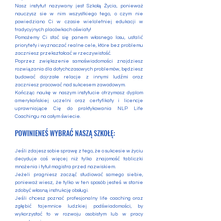
Nasz instytut nazywany jest Szkołą Życia, ponieważ
nauczysz sie w nim wszystkiego tego, o czym nie
powiedziano Ci w czasie wieloletniej edukacji w
tradycyjnych placówkach oświaty!
Pomożemy Ci stać się panem własnego losu, ustalić
priorytety i wyznaczać realne cele, które bez problemu
zaczniesz przekształcać w rzeczywistość.
Poprzez zwiększenie samoświadomości znajdziesz
rozwiązania dla dotychczasowych problemów, będziesz
budować dojrzałe relacje z innymi ludźmi oraz
zaczniesz pracować nad sukcesem zawodowym.
Kończąc naukę w naszym instytucie otrzymasz dyplom
amerykańskiej uczelni oraz certyfikaty i licencje
uprawniające Cię do praktykowania NLP Life
Coachingu na całym świecie.
POWINIENEŚ WYBRAĆ NASZĄ SZKOŁĘ:
Jeśli zdajesz sobie sprawę z tego, że o sukcesie w życiu
decyduje coś więcej niż tylko znajomość tabliczki
mnożenia i tytuł magistra przed nazwiskiem.
Jeżeli pragniesz zacząć studiować samego siebie,
ponieważ wiesz, że tylko w ten sposób jesteś w stanie
zdobyć własną instrukcję obsługi.
Jeśli chcesz poznać profesjonalny life coaching oraz
zgłębić tajemnice ludzkiej podświadomości, by
wykorzystać to w rozwoju osobistym lub w pracy