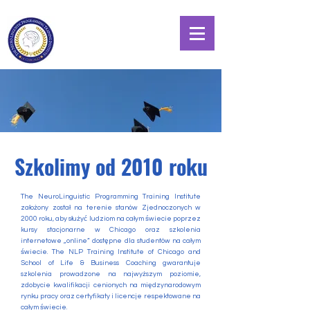
Szkolimy od 2010 roku
The NeuroLinguistic Programming Training Institute
założony został na terenie stanów Zjednoczonych w
2000 roku, aby służyć ludziom na całym świecie poprzez
kursy stacjonarne w Chicago oraz szkolenia
internetowe „online” dostępne dla studentów na całym
świecie. The NLP Training Institute of Chicago and
School of Life & Business Coaching gwarantuje
szkolenia prowadzone na najwyższym poziomie,
zdobycie kwalifikacji cenionych na międzynarodowym
rynku pracy oraz certyfikaty i licencje respektowane na
całym świecie.