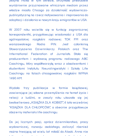
jedyna Polka w tym okresie, otrzymała prestiżowe
wyróżnienie przyznawane etnicznym mediom przez
władze miasta Chicago za działalność wydawniczo-
publicystyczną na rzecz motywowania i inspirowania do
adaptacji i działania w nowym kraju emigrantów w USA.
W 2007 roku wcieliła się w funkcję zagranicznej
korespondentki, przygotowując wiadomości z USA dla
ogólnopolskiej rozgłośni radiowej TOK FM oraz
warszawskiego Radia PIN. Jest członkinią
Stowarzyszenia Dziennikarzy Polskich oraz The
International Federation of Jurnalists. Stała się
producentem i wydawcą programu radiowego ABC
Coachingu, który współtworzyłą wraz z absolwentami i
studentami Instytutu Neurolingwistyki i Szkoły Life
Coachingu na falach chicagowskiej rozgłośni WPNA
1490 AM.
Wydała trzy publikacje w formie książkowej,
zawierające jej własne przemyślenia na temat życia i
relacji z ludźmi, w zeszly roku ukazała się jej
bestsellerowa „KSIĄŻKA DLA KOBIET”, 4 lata wcześniej
"KSIĄŻKA DLA CHŁOPCÓW", a obecnie przygotowuje
obszerny materiał o life coachingu.
Do jej licznych pasji, oprócz dziennikarstwa, pracy
wydawniczej, rozwoju osobistego, zaliczyć również
można trwającą od wielu lat miłość do Alaski. Anna nie