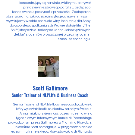
koncentrujący się na winie, w którym upatrywał
przyczyny niezdrowego paraliżu, będącego
konsekwencją poczynań z przeszłości. Zachęca do
obserwowania, jak rodzice, instytucje, a nawet my sami
wywołujemy w sobie poczucie winy. Inspiracją dla Anny
do osobistego spotkania z dr Wayne stał się film „The
Shift”, który dzisiaj należy do kanonu obowiązkowych
„lektur” studentów prowadzonej przez nią rocznej
szkoły life coachingu.
Scott Gallimore
Senior Trainer of NLPLife & Business Coach
Senior Trainer of NLP, life/business coach, człowiek,
który wykształcił setki studentów na całym świecie.
Anna miała przyjemność uczestniczenia wielo
tygodniowym intensywnym kursie NLP coachingu
prowadzonym przez Gallimorea w Miami na Florydzie.
To właśnie Scott pomagał jej w przygotowaniach do
egzaminu trenerskiego, który zdawała u dr Richarda