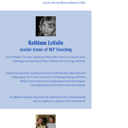
przez Annę Barauskas w USA.
Kathleen LaValle
master trener of NLP Coaching
NLP Master Trainer. Absolwentka Seton Hall University oraz
znanego na cały świat Paul McKenna Training Institute.
Obecnie prowadzi sympozja wraz dr Richardem Bandlerem
dotyczące NLP oraz inżynierii ludzkiego mózgu (DHA) a
także liczne seminaria poświęcone konsultingowi
biznesowemu oraz technikom sprzedaży.
To właśnie dzięki inspiracji tej kobiety Anna zdecydowała
się na zdobycie uprawnień trenerskich.