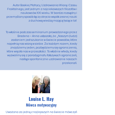
Autor Boskiej Matrycy, Uzdrawiania Wiarą i Czasu
Fraktalnego, jest jednym z najciekawszych filozofów i
naukowców XXI wieku. W bardzo rozsądny i
przemyślany sposób łączy okrycia współczesnej nauki
z duchową wiedzą mającą tysiące lat.
To właśnie podczas seminarium prowadzonego przez
Bradena – Anna usłyszała, że: „Naszym (ludzi)
zadaniem jest szukanie w świecie powodów, które
napełnią nas wiarą w siebie. Za każdym razem, kiedy
znajdziemy jeden, pozbędziemy się ograniczenia,
które więziło nas w przeszłości. To właśnie wtedy, kiedy
wyzwolimy się z paradygmatu fałszywych ograniczeń,
nastąpi spontaniczne uzdrawianie naszych
przekonań.
Louise L. Hay
Mówca motywacyjny
Uważana za jedną z najlepszych na świecie mówczyń