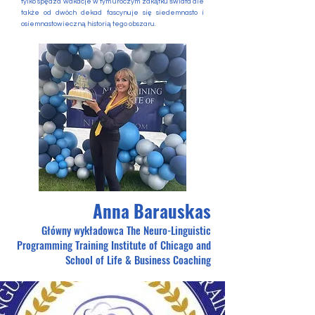
tylko spędza wakacje w tym uroczym zakątku świata ale
także od dwóch dekad fascynuje się siedemnasto i
osiemnastowieczną historią tego obszaru.
Anna Barauskas
Główny wykładow
ca The Neuro-Linguistic
Programming Training Institute of Chicago and
School of Life & Business Coaching