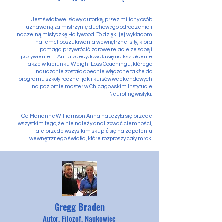
Jest światowej sławy autorką, przez miliony osób
uznawaną za mistrzynię duchowego odrodzenia i
naczelną mistyczkę Hollywood. To dzięki jej wykładom
na temat poszukiwania wewnętrznej siły, która
pomaga przywrócić zdrowe relacje ze sobą i
pożywieniem, Anna zdecydowała się na kształcenie
także w kierunku Weight Loss Coachingu, którego
nauczanie zostało obecnie włączone także do
programu szkoły rocznej jak i kursów weekendowych
na poziomie master w Chicagowskim Instytucie
Neurolingwistyki.
Od Marianne Williamson Anna nauczyła się przede
wszystkim tego, że nie należy analizować ciemności,
ale przede wszystkim skupić się na zapaleniu
wewnętrznego światła, które rozproszy cały mrok.
Gregg Braden
Autor, Filozof, Naukowiec