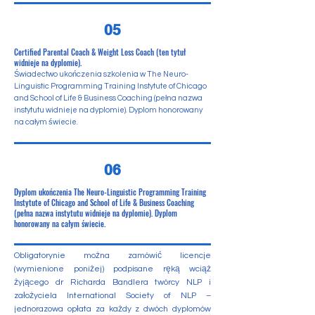
05
Certified Parental Coach & Weight Loss Coach (ten tytuł
widnieje na dyplomie).
Świadectwo ukończenia szkolenia w The Neuro-
Linguistic Programming Training Instytute of Chicago
and School of Life & Business Coaching (pełna nazwa
instytutu widnieje na dyplomie). Dyplom honorowany
na całym świecie.
06
Dyplom
ukończenia The Neuro-Linguistic Programming Training
Instytute of Chicago and School of Life & Business Coaching
(pełna nazwa instytutu widnieje na dyplomie). Dyplom
honorowany na całym świecie.
Obligatorynie można zamówić licencje
(wymienione poniżej) podpisane ręką wciąż
żyjącego dr Richarda Bandlera twórcy NLP i
założyciela International Society of NLP –
jednorazowa opłata za każdy z dwóch dyplomów