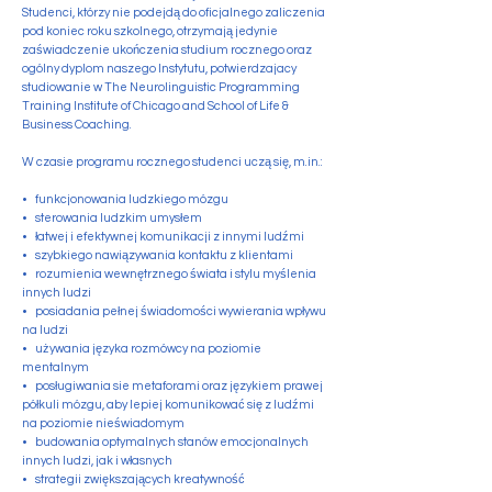
Studenci, którzy nie podejdą do oficjalnego zaliczenia
pod koniec roku szkolnego, otrzymają jedynie
zaświadczenie ukończenia studium rocznego oraz
ogólny dyplom naszego Instytutu, potwierdzajacy
studiowanie w The Neurolinguistic Programming
Training Institute of Chicago and School of Life &
Business Coaching.
W czasie programu rocznego studenci uczą się, m.in.:
• funkcjonowania ludzkiego mózgu
• sterowania ludzkim umysłem
• łatwej i efektywnej komunikacji z innymi ludźmi
• szybkiego nawiązywania kontaktu z klientami
• rozumienia wewnętrznego świata i stylu myślenia
innych ludzi
• posiadania pełnej świadomości wywierania wpływu
na ludzi
• używania języka rozmówcy na poziomie
mentalnym
• posługiwania sie metaforami oraz językiem prawej
półkuli mózgu, aby lepiej komunikować się z ludźmi
na poziomie nieświadomym
• budowania optymalnych stanów emocjonalnych
innych ludzi, jak i własnych
• strategii zwiększających kreatywność