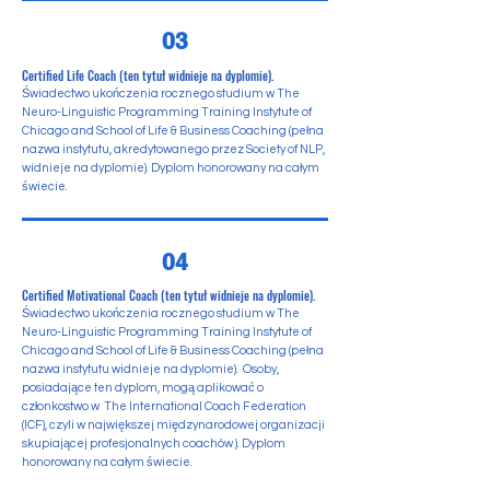
03
Certified Life Coach (ten tytuł widnieje na dyplomie).
Świadectwo ukończenia rocznego studium w The
Neuro-Linguistic Programming Training Instytute of
Chicago and School of Life & Business Coaching (pełna
nazwa instytutu, akredytowanego przez Society of NLP,
widnieje na dyplomie). Dyplom honorowany na całym
świecie.
04
Certified Motivational Coach (ten tytuł widnieje na dyplomie).
Świadectwo ukończenia rocznego studium w The
Neuro-Linguistic Programming Training Instytute of
Chicago and School of Life & Business Coaching (pełna
nazwa instytutu widnieje na dyplomie). Osoby,
posiadające ten dyplom, mogą aplikować o
członkostwo w The International Coach Federation
(ICF), czyli w największej międzynarodowej organizacji
skupiającej profesjonalnych coachów ). Dyplom
honorowany na całym świecie.