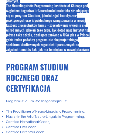
praktyce.
The Neurolinguistic Programming Institute of Chicago pod
wzgledem bogactwa i róźnorodności materiału składającego
się na program Studium, jakości zajęć teoretyczno-
praktycznych oraz idywidualnego zaangażowania w rozwój
każdego z uczestników kursu - zdecydowanie wyróżnia się
wśród innych szkoleń tego typu. Jak dotąd nasz Instytut to
jedyna taka szkoła, działająca zarówno w USA jak i w Polsce,
gdzie żaden podobny program nie obejmuje takiego
spektrum studiowanych zagadnień i poruszanych na
zajęciach tematów tak, jak ma to miejsce w naszej placówce.
PROGRAM STUDIUM
ROCZNEGO ORAZ
CERTYFIKACJA
Program Studium Rocznego obejmuje:
The Practitioner of Neuro-Linguistic Programming,
Master in the Art of Neuro-Linguistic Programming,
Certified Motivational Coach,
Certified Life Coach
Certified Parental Coach.