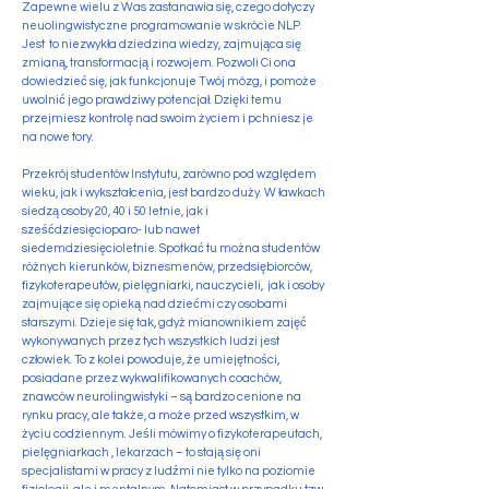
Zapewne wielu z Was zastanawia się, czego dotyczy
neuolingwistyczne programowanie w skrócie NLP.
Jest to niezwykła dziedzina wiedzy, zajmująca się
zmianą, transformacją i rozwojem. Pozwoli Ci ona
dowiedzieć się, jak funkcjonuje Twój mózg, i pomoże
uwolnić jego prawdziwy potencjał. Dzięki temu
przejmiesz kontrolę nad swoim życiem i pchniesz je
na nowe tory.
Przekrój studentów Instytutu, zarówno pod względem
wieku, jak i wykształcenia, jest bardzo duży. W ławkach
siedzą osoby 20, 40 i 50 letnie, jak i
sześćdziesięcioparo- lub nawet
siedemdziesięcioletnie. Spotkać tu można studentów
różnych kierunków, biznesmenów, przedsiębiorców,
fizykoterapeutów, pielęgniarki, nauczycieli, jak i osoby
zajmujące się opieką nad dziećmi czy osobami
starszymi. Dzieje się tak, gdyż mianownikiem zajęć
wykonywanych przez tych wszystkich ludzi jest
człowiek. To z kolei powoduje, że umiejętności,
posiadane przez wykwalifikowanych coachów,
znawców neurolingwistyki – są bardzo cenione na
rynku pracy, ale także, a może przed wszystkim, w
życiu codziennym. Jeśli mówimy o fizykoterapeutach,
pielęgniarkach , lekarzach – to stają się oni
specjalistami w pracy z ludźmi nie tylko na poziomie