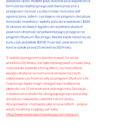
wysokości $500. Wpłata $500 dolarów plus wypełnienie
formularza rejstracyjnego jest równoznaczne z
przyjęciem na kurs. Liczba miejsc na kursie jest
ograniczona, zatem o przyjęciu na program decyduje
kolejność rejestracji i wpłata zaliczki w wysokości $500.
W okresie do dwóch tygodni od rejestracji student
powinien otrzymać list potwierdzający przyjęcie na
program Studium Rocznego. Reszta kwoty należnej za
kurs, czyli pozostałe $3050 musi być uiszczone na
koncie szkoły przed 25 września 2024 roku.
Z radością pragniemy poinformować, że od od
września 2024rokuj zaczęła obowiązywać umowa jaką
nasz szkoła zawarła z firmą Affirm, na mocy której
wszyscy studenci w momencie wnoszenia czy to
całościowej czy finalnej raty za program Studium Life
Coachingu będa mogli ubiegać się o rozłożenia
płatności na 12 rat w okresie jednego roku. Sytuacja
indywidualna studenta ubiegającego się o pożyczkę
decyduje o wysokości odsetek lub ich braku.
Aby sprawdzic możliwość płacenia w ratach - prosze
wejść na stronę z opłatą czyli tutaj:
https://www.polskipsychologwusa.com/product-
page/op%C5%82ata-pe%C5%82na-jednorazowa-
studium-roczne
Następnie proszę tuż obok loga Affirm wybrać napis
"See if you qualify", najechać na niego i kliknąć.