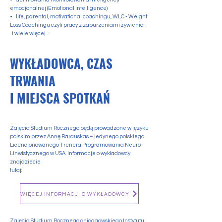
emocjonalnej (Emotional Intelligence)
• life, parental, motivational coachingu, WLC - Weight
Loss Coachingu czyli pracy z zaburzeniami żywienia.
i wiele więcej…
WYKŁADOWCA, CZAS
TRWANIA
I MIEJSCA SPOTKAŃ
Zajęcia Studium Rocznego będą prowadzone w języku
polskim przez Annę Barauskas – jedynego polskiego
Licencjonowanego Trenera Programowania Neuro-
Linwistycznego w USA. Informacje o wykładowcy
znajdziecie
tutaj:
WIĘCEJ INFORMACJI O WYKŁADOWCY
Zajęcia Studium Rocznego chicagowskiego Instytutu