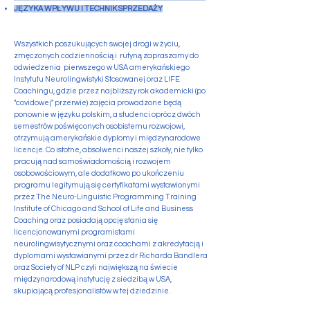
JĘZYKA WPŁYWU I TECHNIK SPRZEDAŻY
Wszystkich poszukujących swojej drogi w życiu,
zmęczonych codziennością i rutyną zapraszamy do
odwiedzenia pierwszego w USA amerykańskiego
Instytutu Neurolingwistyki Stosowanej oraz LIFE
Coachingu, gdzie przez najbliższy rok akademicki (po
"covidowej" przerwie) zajęcia prowadzone będą
ponownie w języku polskim, a studenci
oprócz dwóch
semestrów
poświęconych osobistemu rozwojowi,
otrzymują amerykańskie dyplomy i międzynarodowe
licencje. Co istotne, absolwenci naszej szkoły, nie tylko
pracują nad samoświadomością i rozwojem
osobowościowym, ale dodatkowo po ukończeniu
programu legitymują się certyfikatami wystawionymi
przez The Neuro-Linguistic Programming Training
Institute of Chicago and School of Life and Business
Coaching oraz posiadają opcję stania się
licencjonowanymi programistami
neurolingwisytycznymi oraz coachami z akredytacją i
dyplomami wystawianymi przez dr Richarda Bandlera
oraz Society of NLP czyli największą na świecie
międzynarodową instytucję z siedzibą w USA,
skupiającą profesjonalistów w tej dziedzinie.