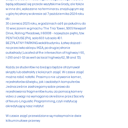
będą odbywać się przede wszytskimw środy, ale także
w inne dni, wykazane na terminarzu znajdującym się
u góry tej strony w okresie od 7 pażdziernika 2024 roku
do
30 czerwca 2025 roku, w godzinach od 6 po południu do
10 wieczorem w gmachu The Tria Tower, 5005 Newport
Drive, Rolling Meadows, Il 60008 - najwyższe piętro, tzw.
PENTHOUSE (PH), sala 603 lub sala 401.
BEZPŁATNY PARKING wokół budynku. Łatwy dojazd -
na przeciwko sklepu IKEA, po drugiej stronie
autostrady ( Located at the intersection of highway I-90,
I-290 and I-53 as well as local highway 62, 58 and 72).
Każdy ze studentów na bieżąco będzie otrzymywał
skrypty lub abstrakty z kolejnych zajęć. W czasie zajęć
można robić notatki. Prosimy o nie używanie kamer,
rejestratorów dźwięku, jak i osobistych komputerów.
Jednocześnie zastrzegamy sobie prawo do
rejestrowania fragmentów kursu za pomocą kamery
video z uwagi na wymagania określone przez Society
of Neuro-Linguistic Programming, czyli instytucję
akredytującą nasz instytut.
W czasie zajęć przewidziane są maksymalnie dwie
kilkuminutowe przerwy.