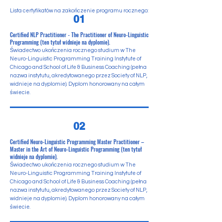
Lista certyfikatów na zakończenie programu rocznego
:
01
Certified NLP Practitioner - The Practitioner of Neuro-Linguistic
Programming (ten tytuł widnieje na dyplomie).
Świadectwo ukończenia rocznego studium w The
Neuro-Linguistic Programming Training Instytute of
Chicago and School of Life & Business Coaching (pełna
nazwa instytutu, akredytowanego przez Society of NLP,
widnieje na dyplomie). Dyplom honorowany na całym
świecie.
02
Certified Neuro-Linguistic Programming Master Practitioner –
Master in the Art of Neuro-Linguistic Programming (ten tytuł
widnieje na dyplomie).
Świadectwo ukończenia rocznego studium w The
Neuro-Linguistic Programming Training Instytute of
Chicago and School of Life & Business Coaching (pełna
nazwa instytutu, akredytowanego przez Society of NLP,
widnieje na dyplomie). Dyplom honorowany na całym
świecie.