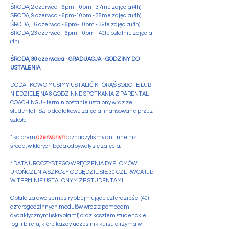
ŚRODA, 2 czerwca - 6pm-10pm - 37me zajęcia (4h)
​ŚRODA, 9 czerwca - 6pm-10pm - 38me zajęcia (4h)
​ŚRODA, 16 czerwca - 6pm-10pm - 39te zajęcia (4h)
​ŚRODA, 23 czerwca - 6pm-10pm - 40te ostatnie zajęcia
(4h)
ŚRODA, 30 czerwaca - GRADUACJA - GODZINY DO
USTALENIA
DODATKOWO MUSIMY USTALIĆ KTÓRĄŚ SOBOTĘ LUB
NIEDZIELĘ NA 8 GODZINNE SPOTKANIA Z PARENTAL
COACHINGU - termin zostanie ustalony wraz ze
studentali. Są to dodtakowe zajęcia finansowane przez
szkołe
* kolorem
czerwonym
oznaczyliśmy dni inne niż
środa, w których będa odbywały się zajęcia.
* DATA UROCZYSTEGO WRĘCZENIA DYPLOMÓW
UKOŃCZENIA SZKOŁY ODBĘDZIE SIĘ 30 CZERWCA lub
W TERMINIE USTALONYM ZE STUDENTAMI.
Opłata za dwa semestry obejmujące czterdzieści (40)
czterogodzinnych modułów wraz z pomocami
dydaktycznymi (skryptami) oraz kosztem studenckiej
togi i biretu, które każdy uczestnik kursu otrzyma w