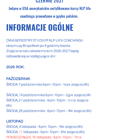
CZE
RW
IE 2027
Jedyne w USA amerykańskie certyfikowane kursy NLP life
coachingu prowadzon
e w języku polskim.
INFORMACJE OGÓ
LNE
DWA SEMESTRY STUDIUM NLP LIFE COACHINGU
obejmują 40 spotkań po 4 godziny każde.
Zajęcia w roku akademickim
2026-2027
będą
odbywały się w następujące dni:
2026 ROK:
PAŹDZIERNIK
ŚRODA 7 października
6pm-10pm -1sze zajęcia (4h)
ŚRODA
, 14 października 6pm-10pm - 2gie zajęcia (4h
ŚRODA, 21 października - 6pm-10pm - 3-cie zajęcia
(4h)
ŚRODA, 28 października - 6pm-10pm - 4te zajęcia (4h)
LISTOPAD
ŚRODA, 4 listopada - 6pm-10pm - 5te zajęcia (4h)
ŚRODA
, 11
listopada - 6pm-10pm - 6te zajęcia (4h)
PONIEDZIAŁEK, 16 listopada - 6pm-10pm - 7me