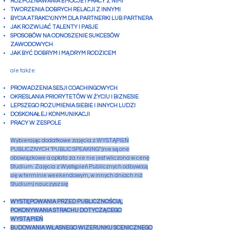
ROZPOZNAWANIA EMOCJE I PRACY Z NIMI
TWORZENIA DOBRYCH RELACJI Z INNYMI
BYCIA ATRAKCYJNYM DLA PARTNERKI LUB PARTNERA
JAK ROZWIJAĆ TALENTY I PASJE
SPOSOBÓW NA ODNOSZENIE SUKCESÓW
ZAWODOWYCH
JAK BYĆ DOBRYM I MĄDRYM RODZICEM
ale także:
PROWADZENIA SESJI COACHINGOWYCH
OKRESLANIA PRIORYTETÓW W ŻYCIU I BIZNESIE
LEPSZEGO ROZUMIENIA SIEBIE I INNYCH LUDZI
DOSKONAŁEJ KONMUNIKACJI
PRACY W ZESPOLE
Wybierając dodatkowe zajęcia z WYSTĄPIEŃ
PUBLICZNYCH "PUBLIC SPEAKING" (nie są one
obowiązkowe a opłata za nie nie jest wliczona w cenę
Studium. Zajęcia z Wystąpień Publicznych odbywają
się w terminie weekendowym
, w innych dniach niż
Studium
) nauczysz się
WYSTĘPOWANIA PRZED PUBLICZNOŚCIĄ,
POKONYWANIA STRACHU DOTYCZĄCEGO
WYSTĄPIEŃ
BUDOWANIA WŁASNEGO WIZERUNKU SCENICZNEGO