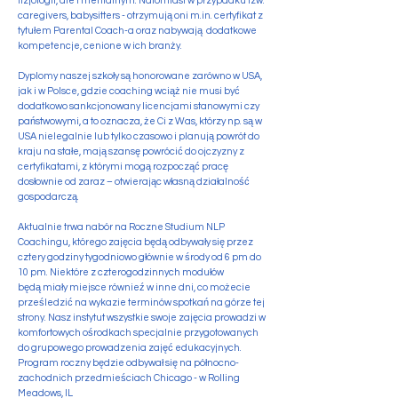
fizjologii, ale i mentalnym. Natomiast w przypadku tzw.
caregivers, babysitters - otrzymują oni m.in. certyfikat z
tytułem Parental Coach-a oraz nabywają dodatkowe
kompetencje, cenione w ich branży.
Dyplomy naszej szkoły są honorowane zarówno w USA,
jak i w Polsce, gdzie coaching wciąż nie musi być
dodatkowo sankcjonowany licencjami stanowymi czy
państwowymi, a to oznacza, że Ci z Was, którzy np. są w
USA nielegalnie lub tylko czasowo i planują powrót do
kraju na stałe, mają szansę powrócić do ojczyzny z
certyfikatami, z którymi mogą rozpocząć pracę
dosłownie od zaraz – otwierając własną działalność
gospodarczą.
Aktualnie trwa nabór na Roczne Studium NLP
Coachingu, którego zajęcia będą odbywały się przez
cztery godziny tygodniowo głównie w środy od 6 pm do
10 pm.
Niektóre z czterogodzinnych modułów
będą
miały miejsce równieź w inne dni, co możecie
prześledzić na wykazie terminów spotkań na górze tej
strony.
Nasz instytut wszystkie swoje zajęcia prowadzi
w
komfortowych ośrodkach specjalnie przygotowanych
do grupowego prowadzenia zajęć edukacyjnych.
Program roczny będzie odbywał się na północno-
zachodnich przedmieściach Chicago - w Rolling
Meadows, IL