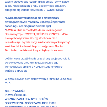
czasie uroczystego rozdania dyplomów i certyfikatów
szkoły na zakończenie roku akademockiego, który
odbędzie się w dodatkowym dniu - wynosi:
$3550
* Dwa semestry składające się z czterdziestu
czterogodzinnych modułów + 8h zajęć z parental
coachingu (cochingu rodzicielskiego).
*
UWAGA:
Dwa semestry Studium Rocznego nie
obejmują zajęć z WYSTĄPIEŃ PUBLICZNYCH , które
nie są obowiązkowe. Każdy, kto chce w nich
uczestniczyć, będzie mógł za dodatkową opłatą wziąć
w nich udział w terminie poza zajęciami Studium.
Termin ten bedzie ustalony z chętnymi osobami.
J
eśli chcesz przejść na lepszą stronę swojego życia to
polskojęzyczny program rozwoju osobis
tego
w chicagowskiej szkole NLP Life Coachingu jest
właśnie dla Ciebie!
W czasie dwóch semestrów trwania kursu nauczysz się
m.in.:
ASERTYWNOŚCI
PEWNOŚCI SIEBIE
WYZNACZANIA REALNYCH CELÓW
ODPOWIEDZIALNOŚCI ZA WŁASNE ŻYCIE