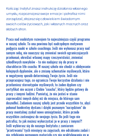
Kończąc Instytut znasz instrukcję działania własnego
umysłu, rozpoznajesz swoje emocje i potrafisz nimi
zarządzać, stajesz się człowiekiem świadomym
swoich celów życiowych, jak i własnych mocnych oraz
słabych stron.
Praca nad osobistym rozwojem to najważniejsza część programu
w naszej szkole. To ona powinn
a
być nadrzędnym motywem
podjęcia nauki w szkole coachingu. Jeśli nie wykonasz pracy nad
samym sobą, nie nauczysz się zmieniać swoich ograniczajacych
przekonań, określać własnej mapy rzeczywistości, zmieniać
szkodliwych nawykiów - to nie nadajesz się do pracy w
charakterze life coacha. W naszej szkole nie chodzi o zdobywanie
kolejnych dyplomów, ale o zmianę schematów myślowych, które
w negatywny sposób determinują Twoje życie. Jeśli nie
przepracujesz tego, co ogranicza Twoje korzystne działania i nie
przełamiesz stereotypów myślowych, to żaden dyplom czy
certyfikat nie uczyni z Ciebie "coacha", który będzie gotowy do
pracy z innymi ludźmi. Pamietaj, że nie jesteś w stanie
zaprowadzić innych dalej niż do miejsca, do którego sam
doszedłeś. Zadaniem naszej szkoły jest przede wszystkim to, abyś
pokonał konkretny dystans i dzięki poznanym "narzędziom" do
pracy mentalnej zyskał nowe umiejętności, które przede
wszystkim zastosujesz do swojego życia. Bo jeśli tego nie
potrafisz, to jak możesz wykorzystać je w pracy z innymi?!
Jeśli wybierasz się do naszego Instytutu z zamiarem
"przetrwania" tych miesięcy na zajęciach, nie odrabianiu zadań i
nie zgłębianiu poznanego materiału czy nie praktykowaniu go w