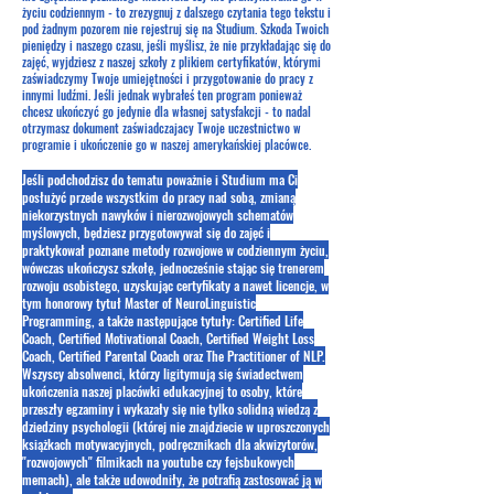
życiu codziennym - to zrezygnuj z dalszego czytania tego tekstu i
pod żadnym pozorem nie rejestruj się na Studium. Szkoda Twoich
pieniędzy i naszego czasu, jeśli myślisz, że nie przykładając się do
zajęć, wyjdziesz z naszej szkoły z plikiem certyfikatów, którymi
zaświadczymy Twoje umiejętności i przygotowanie do pracy z
innymi ludźmi. Jeśli jednak wybrałeś ten program ponieważ
chcesz ukończyć go jedynie dla własnej satysfakcji - to nadal
otrzymasz dokument zaświadczajacy Twoje uczestnictwo w
programie i ukończenie go w naszej amerykańskiej placówce.
Jeśli
podchodzisz do tematu poważnie i Studium ma Ci
posłużyć przede wszystkim do pracy nad sobą, zmianą
niekorzystnych nawyków i nierozwojowych schematów
myślowych, będziesz przygotowywał się do zajęć i
praktykował poznane metody rozwojowe w codziennym życiu,
wówczas ukończysz szkołę, jednocześnie stając się trenerem
rozwoju osobistego, uzyskując certyfikaty a nawet licencje, w
tym honorowy tytuł Master of NeuroLinguistic
Programming, a także następujące tytuły: Certified Life
Coach, Certified Motivational Coach, Certified Weight Loss
Coach, Certified Parental Coach oraz The Practitioner of NLP.
Wszyscy absolwenci, którzy ligitymują się świadectwem
ukończenia naszej placówki edukacyjnej to osoby, które
przeszły egzaminy i wykazały się nie tylko solidną wiedzą z
dziedziny psychologii (której nie znajdziecie w uproszczonych
książkach motywacyjnych, podręcznikach dla akwizytorów,
"rozwojowych" filmikach na youtube czy fejsbukowych
memach), ale także udowodniły, że potrafią zastosować ją w