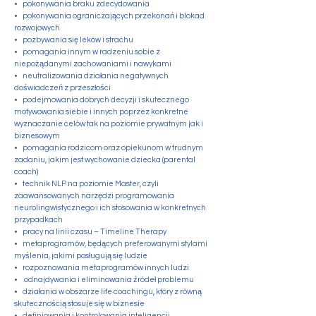
• pokonywania braku zdecydowania
• pokonywania ograniczających przekonań i blokad
rozwojowych
• pozbywania się leków i strachu
• pomagania innym w radzeniu sobie z
niepożądanymi zachowaniami i nawykami
• neutralizowania działania negatywnych
doświadczeń z przeszłości
• podejmowania dobrych decyzji i skutecznego
motywowania siebie i innych poprzez konkretne
wyznaczanie celów tak na poziomie prywatnym jak i
biznesowym
• pomagania rodzicom oraz opiekunom w trudnym
zadaniu, jakim jest wychowanie dziecka (parental
coach)
• technik NLP na poziomie Master, czyli
zaawansowanych narzędzi programowania
neurolingwistycznego i ich stosowania w konkretnych
przypadkach
• pracy na linii czasu – Timeline Therapy
• metaprogramów, będących preferowanymi stylami
myślenia, jakimi posługują się ludzie
• rozpoznawania metaprogramów innych ludzi
• odnajdywania i eliminowania źródeł problemu
• działania w obszarze life coachingu, który z równą
skutecznością stosuje się w biznesie
• definiowania i kontrolowania inteligencji