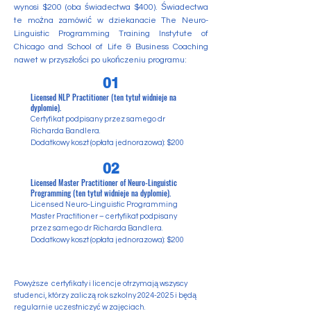
wynosi $200 (oba świadectwa $400). Świadectwa
te można zamówić w dziekanacie The Neuro-
Linguistic Programming Training Instytute of
Chicago and School of Life & Business Coaching
nawet w przyszłości po ukończeniu programu:
01
Licensed NLP Practitioner (ten tytuł widnieje na
dyplomie).
Certyfikat podpisany przez samego dr
Richarda Bandlera.
Dodatkowy koszt (opłata jednorazowa): $200
02
Licensed Master Practitioner of Neuro-Linguistic
Programming (ten tytuł widnieje na dyplomie).
Licensed Neuro-Linguistic Programming
Master Practitioner – certyfikat podpisany
przez samego dr Richarda Bandlera.
Dodatkowy koszt (opłata jednorazowa): $200
Powyższe certyfikaty i licencje otrzymają wszyscy
studenci, którzy zaliczą rok szkolny
2024-2025
i będą
regularnie uczestniczyć w zajęciach.